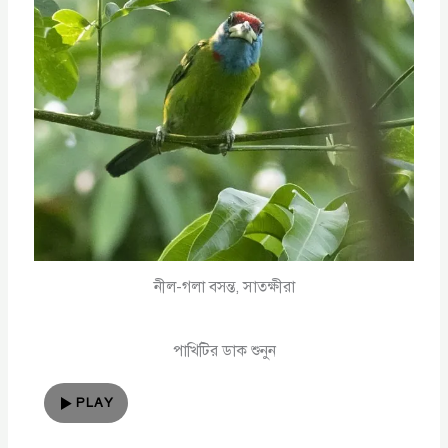
নীল-গলা বসন্ত, সাতক্ষীরা
পাখিটির ডাক শুনুন
PLAY