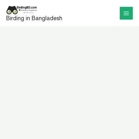
Skip
to
Birding in Bangladesh
content