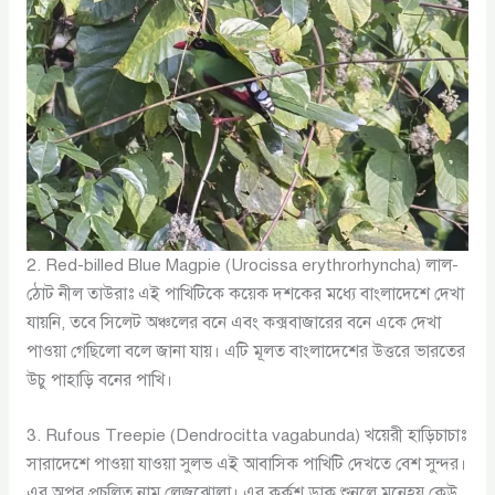
2. Red-billed Blue Magpie (Urocissa erythrorhyncha) লাল-
ঠোট নীল তাউরাঃ এই পাখিটিকে কয়েক দশকের মধ্যে বাংলাদেশে দেখা
যায়নি, তবে সিলেট অঞ্চলের বনে এবং কক্সবাজারের বনে একে দেখা
পাওয়া গেছিলো বলে জানা যায়। এটি মূলত বাংলাদেশের উত্তরে ভারতের
উচু পাহাড়ি বনের পাখি।
3. Rufous Treepie (Dendrocitta vagabunda) খয়েরী হাড়িচাচাঃ
সারাদেশে পাওয়া যাওয়া সুলভ এই আবাসিক পাখিটি দেখতে বেশ সুন্দর।
এর অপর প্রচলিত নাম লেজঝোলা। এর কর্কশ ডাক শুনলে মনেহয় কেউ