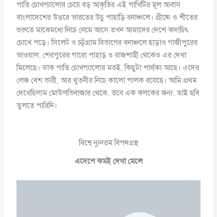
পাতি চোখগ্যালোর চেয়ে বড় আকৃতির এই পাখিটির মূল আবাস
বাংলাদেশের উত্তরে ভারতের উচু পাহাড়ি বনাঞ্চলে। গ্রীষ্মে ও শীতের
শুরুতে মাঝেমধ্যে নিচে নেমে আসে তখন আমাদের দেশে কদাচিৎ
চোখে পড়ে। সিলেট ও চট্বগ্রাম বিভাগের বনাঞ্চলে ছাড়াও গাজীপুরের
ভাওয়াল, শেরপুরের গারো পাহাড় ও রাজশাহী থেকেও এর দেখা
মিলেছে। ডাক পাতি চোখগ্যালোর মতই, কিছুটা পার্থক্য আছে। এদের
লেজ বেশ ভারী, আর থুতনীর নিচে কালো পালক রয়েছে। আমি প্রথম
দেখেছিলাম মোউলভিবাজার থেকে, তবে এক ঝলকের জন্য, তাই ছবি
তুলতে পারিনি।
বিশ্বে ন্যুনতম বিপদগ্রস্থ
এদেশে কমই দেখা মেলে