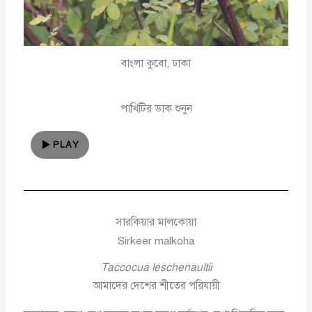
বাংলা কুবো, ঢাকা
পাখিটির ডাক শুনুন
PLAY
সারকিয়ার মালকোয়া
Sirkeer malkoha
Taccocua leschenaultii
আমাদের দেশের শীতের পরিযায়ী