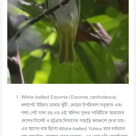
White-bellied Erpornis (Erpornis zantholeuca)
ধলাপেট উহিনাঃ মাথায় ঝুঁটি, দেহের উপরিভাগ সবুজাভ এবং
গলা-পেট সাদা রঙ এর এই অনিন্দ্য সুন্দর পাখিটিকে আমাদের
দেশের সিলেট ও চট্বগ্রাম বিভাগের পাহাড়ি বনাঞ্চলে দেখা যায়।
এর আগের নাম ছিলো White-bellied Yuhina তবে বর্তমানে