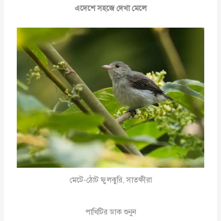
এদেশে সহজে দেখা মেলে
মেটে-ঠোট ফুলঝুরি, সাতক্ষীরা
পাখিটির ডাক শুনুন