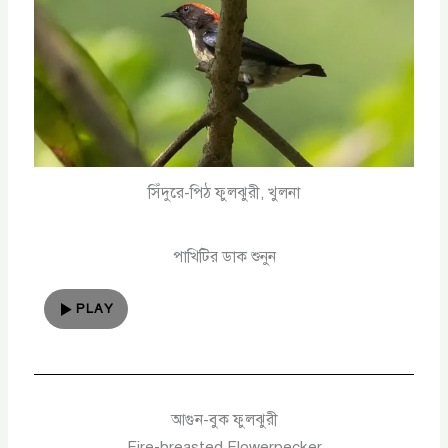
সিঁদুরে-পিঠ ফুলঝুরী, খুলনা
পাখিটির ডাক শুনুন
PLAY
আগুন-বুক ফুলঝুরী
Fire-breasted Flowerpecker