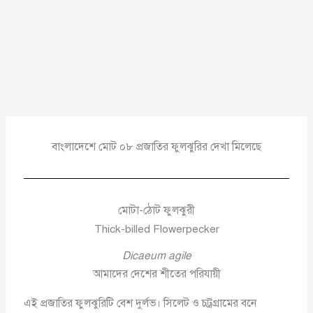
বাংলাদেশে মোট ০৮ প্রজাতির ফুলঝুরির দেখা মিলেছে
মোটা-ঠোট ফুলঝুরী
Thick-billed Flowerpecker
Dicaeum agile
আমাদের দেশের শীতের পরিযায়ী
এই প্রজাতির ফুলঝুরিটি বেশ দুর্লভ। সিলেট ও চট্রগ্রামের বনে