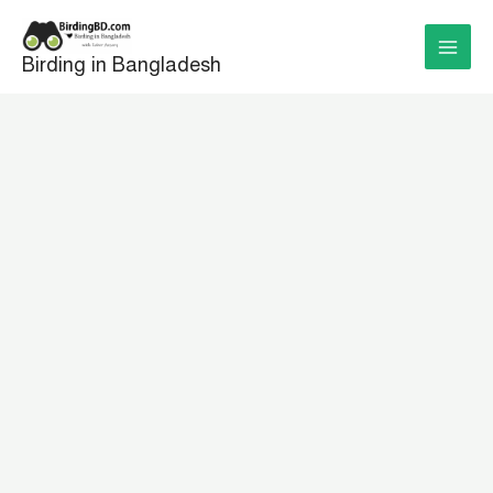
Skip
to
Birding in Bangladesh
content