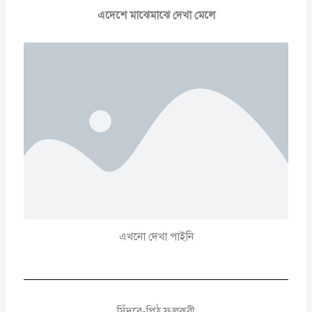
এদেশে মাঝেমাঝে দেখা মেলে
এখনো দেখা পাইনি
সিঁদুরে-পিঠ ফুলঝুরী