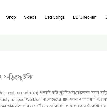
Shop
Videos
Bird Songs
BD Checklist
G
ও ফড়িংফুটকি
elopsaltes certhiola) পালাসি ফড়িংফুটকিঃ বাংলাদেশের সকল ফড়িং
 Rusty-rumped Warbler। বাংলাদেশের প্রায় সকল এলাকায় বিল/জলা
দের ডাক এবং গান বেশ তীক্ষ্ণ ও জোরালো, থাকলে সহজেই বোঝা যায় এ