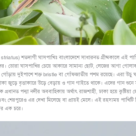
striatus) শতদাগী ঘাসপাখিঃ বাংলাদেশে সাধারনত গ্রীষ্মকালে এই প
িজ্ঞানীদের। ডোরা ঘাসপাখির চেয়ে আকারে সামান্য ছোট, লেজের আগা গো
গোঁড়ায় দুইপাশে শক্ত bristle বা গোঁফজাতীয় পশম রয়েছে। এরা উচু
কা জুড়ে বৃত্তাকারে উড়ে বেড়ায় ও গান গাইতে থাকে। এদের গান শু
প্রধানত পদ্মা নদীর অববাহিকায় অর্থাৎ রাজশাহী, ঢাকা হয়ে কুষ্টিয়া জ
ল এবং শেরপুরেও এর দেখা মিলেছে বা প্রায়ই মেলে। এই রহস্যময় পাখিট
নদীর এক চরে।