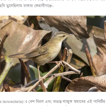
বি তুলেছিলাম ঢাকার কেরানীগঞ্জে।
lanceolata)ঃ বেশ বিরল এবং অত্যন্ত লাজুক স্বভাবের এই পাখিটির 