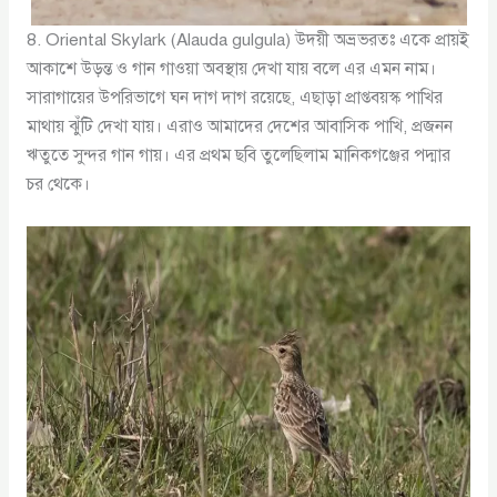
8. Oriental Skylark (Alauda gulgula) উদয়ী অভ্রভরতঃ একে প্রায়ই
আকাশে উড়ন্ত ও গান গাওয়া অবস্থায় দেখা যায় বলে এর এমন নাম।
সারাগায়ের উপরিভাগে ঘন দাগ দাগ রয়েছে, এছাড়া প্রাপ্তবয়স্ক পাখির
মাথায় ঝুঁটি দেখা যায়। এরাও আমাদের দেশের আবাসিক পাখি, প্রজনন
ঋতুতে সুন্দর গান গায়। এর প্রথম ছবি তুলেছিলাম মানিকগঞ্জের পদ্মার
চর থেকে।