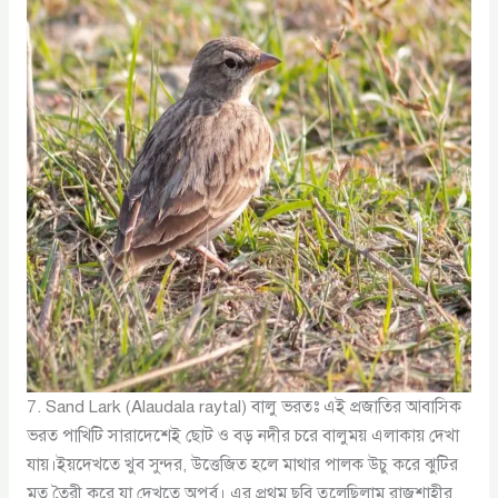
7. Sand Lark (Alaudala raytal) বালু ভরতঃ এই প্রজাতির আবাসিক
ভরত পাখিটি সারাদেশেই ছোট ও বড় নদীর চরে বালুময় এলাকায় দেখা
যায়।ইয়দেখতে খুব সুন্দর, উত্তেজিত হলে মাথার পালক উচু করে ঝুটির
মত তৈরী করে যা দেখতে অপুর্ব। এর প্রথম ছবি তুলেছিলাম রাজশাহীর