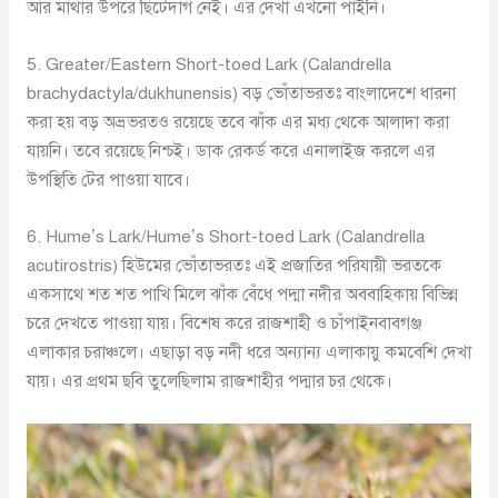
আর মাথার উপরে ছিটেদাগ নেই। এর দেখা এখনো পাইনি।
5. Greater/Eastern Short-toed Lark (Calandrella
brachydactyla/dukhunensis) বড় ভোঁতাভরতঃ বাংলাদেশে ধারনা
করা হয় বড় অভ্রভরতও রয়েছে তবে ঝাঁক এর মধ্য থেকে আলাদা করা
যায়নি। তবে রয়েছে নিশ্চই। ডাক রেকর্ড করে এনালাইজ করলে এর
উপস্থিতি টের পাওয়া যাবে।
6. Hume’s Lark/Hume’s Short-toed Lark (Calandrella
acutirostris) হিউমের ভোঁতাভরতঃ এই প্রজাতির পরিযায়ী ভরতকে
একসাথে শত শত পাখি মিলে ঝাঁক বেঁধে পদ্মা নদীর অববাহিকায় বিভিন্ন
চরে দেখতে পাওয়া যায়। বিশেষ করে রাজশাহী ও চাঁপাইনবাবগঞ্জ
এলাকার চরাঞ্চলে। এছাড়া বড় নদী ধরে অন্যান্য এলাকায়ু কমবেশি দেখা
যায়। এর প্রথম ছবি তুলেছিলাম রাজশাহীর পদ্মার চর থেকে।