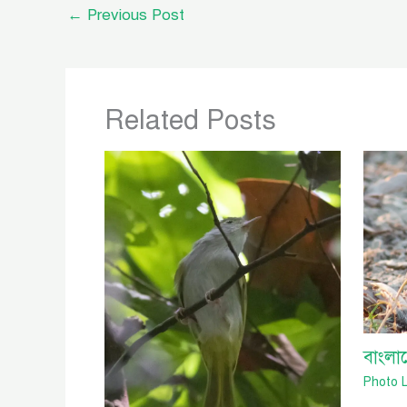
←
Previous Post
Related Posts
বাংলা
Photo L