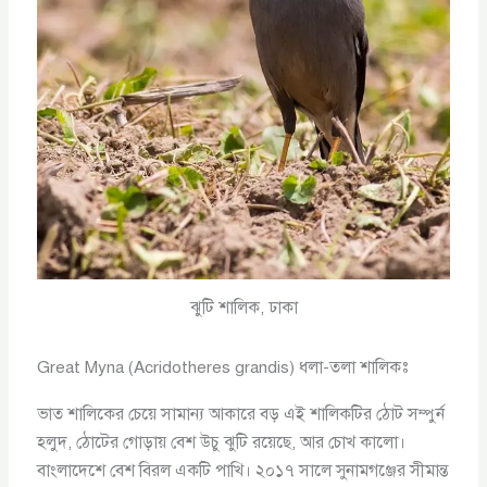
ঝুটি শালিক, ঢাকা
Great Myna (Acridotheres grandis) ধলা-তলা শালিকঃ
ভাত শালিকের চেয়ে সামান্য আকারে বড় এই শালিকটির ঠোট সম্পুর্ন
হলুদ, ঠোটের গোড়ায় বেশ উচু ঝুটি রয়েছে, আর চোখ কালো।
বাংলাদেশে বেশ বিরল একটি পাখি। ২০১৭ সালে সুনামগঞ্জের সীমান্ত