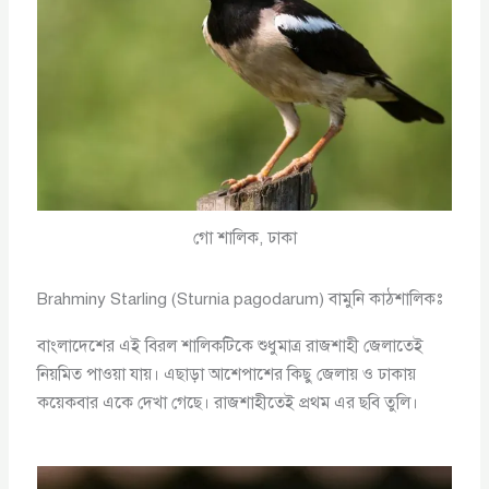
গো শালিক, ঢাকা
Brahminy Starling (Sturnia pagodarum) বামুনি কাঠশালিকঃ
বাংলাদেশের এই বিরল শালিকটিকে শুধুমাত্র রাজশাহী জেলাতেই
নিয়মিত পাওয়া যায়। এছাড়া আশেপাশের কিছু জেলায় ও ঢাকায়
কয়েকবার একে দেখা গেছে। রাজশাহীতেই প্রথম এর ছবি তুলি।