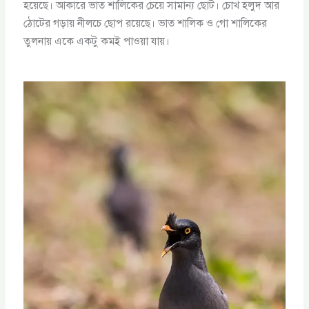
হয়েছে। আকারে ভাত শালিকের চেয়ে সামান্য ছোট। চোখ হলুদ আর
ঠোটের গড়ায় নীলচে ছোপ রয়েছে। ভাত শালিক ও গো শালিকের
তুলনায় একে একটু কমই পাওয়া যায়।