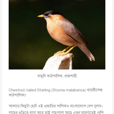
বামুনি কাঠশালিক, রাজশাহী
Chestnut-tailed Starling (Sturnia malabarica) খয়েরীলেজ
কাঠশালিকঃ
আকারে কিছুটা ছোট এই প্রজাতির শালিকও বাংলাদেশে বেশ সুলভ।
গাছের গুড়িতে বাসা করে তাই গাছপালা আছে এমন যায়গাতেই বেশি