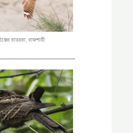
ইক্সের রাতচরা, রাজশাহী