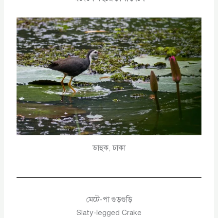
ডাহুক, ঢাকা
মেটে-পা গুড়গুড়ি
Slaty-legged Crake