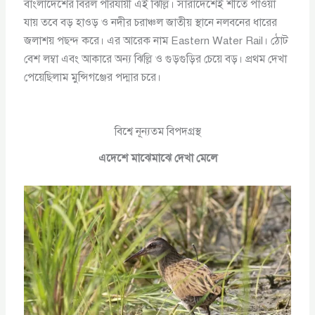
বাংলাদেশের বিরল পরিযায়ী এই ঝিল্লি। সারাদেশেই শীতে পাওয়া
যায় তবে বড় হাওড় ও নদীর চরাঞ্চল জাতীয় স্থানে নলবনের ধারের
জলাশয় পছন্দ করে। এর আরেক নাম Eastern Water Rail। ঠোট
বেশ লম্বা এবং আকারে অন্য ঝিল্লি ও গুড়গুড়ির চেয়ে বড়। প্রথম দেখা
পেয়েছিলাম মুন্সিগঞ্জের পদ্মার চরে।
বিশ্বে নূন্যতম বিপদগ্রস্থ
এদেশে মাঝেমাঝে দেখা মেলে