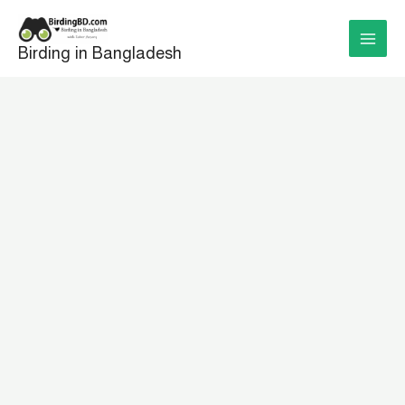
Skip
to
Birding in Bangladesh
content