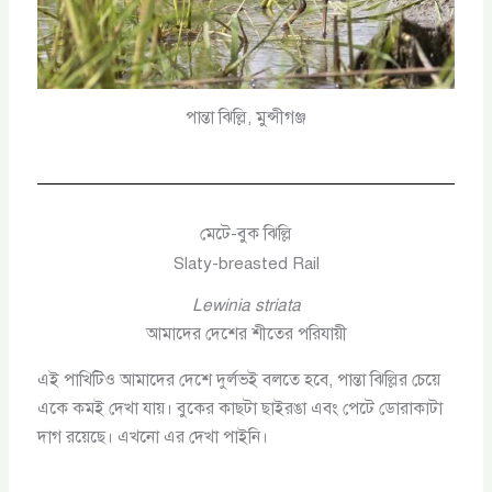
পান্তা ঝিল্লি, মুন্সীগঞ্জ
মেটে-বুক ঝিল্লি
Slaty-breasted Rail
Lewinia striata
আমাদের দেশের শীতের পরিযায়ী
এই পাখিটিও আমাদের দেশে দুর্লভই বলতে হবে, পান্তা ঝিল্লির চেয়ে
একে কমই দেখা যায়। বুকের কাছটা ছাইরঙা এবং পেটে ডোরাকাটা
দাগ রয়েছে। এখনো এর দেখা পাইনি।