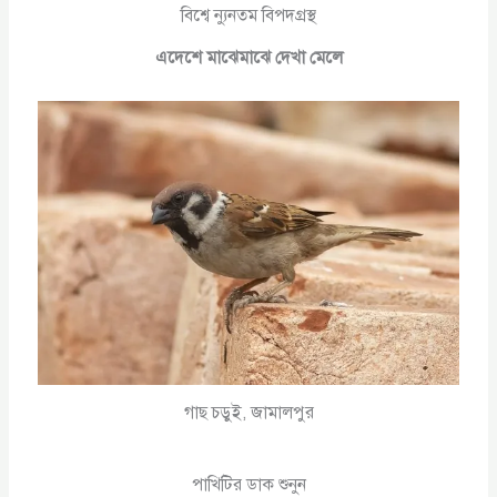
বিশ্বে ন্যুনতম বিপদগ্রস্থ
এদেশে মাঝেমাঝে দেখা মেলে
গাছ চড়ুই, জামালপুর
পাখিটির ডাক শুনুন