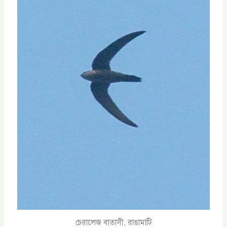
চেরালেজ বাতাসী, রাঙামাটি