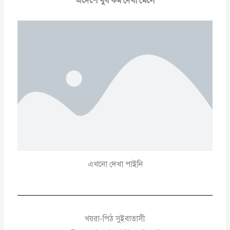
এদেশে খুব কম দেখা মেলে
এখনো দেখা পাইনি
খয়রা-পিঠ সুইবাতাসী