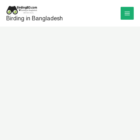
Skip
to
Birding in Bangladesh
content