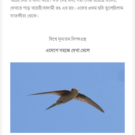
আশ্রয় নেয় ও বাসা করে। সরু দেহ এবং লম্বা লেজ রয়েছে এদের,
দেখতে গাড় খয়েরী/বাদামী রঙ এর হয়। এদের প্রথম ছবি তুলেছিলাম
সাতক্ষীরা থেকে।
বিশ্বে নূন্যতম বিপদগ্রস্থ
এদেশে সহজে দেখা মেলে