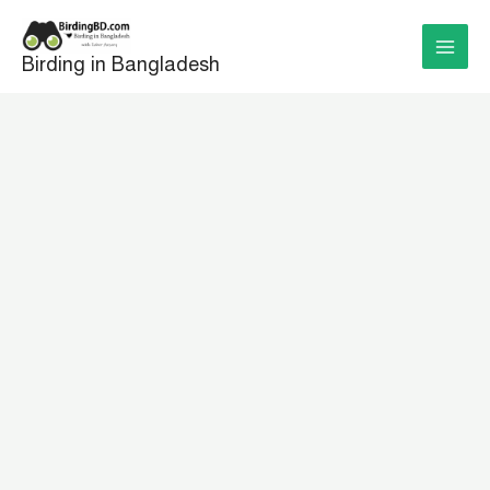
Skip
to
Birding in Bangladesh
content