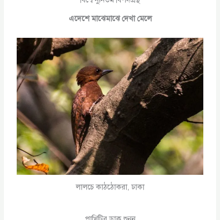
এদেশে মাঝেমাঝে দেখা মেলে
লালচে কাঠঠোকরা, ঢাকা
পাখিটির ডাক শুনুন