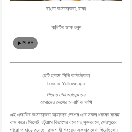
বাংলা কাঠঠোকরা, ঢাকা
পাখিটির ডাক শুনুন
PLAY
ছোট হলদে-সিথি কাঠঠোকরা
Lesser Yellownape
Picus chlorolophus
আমাদের দেশের আবাসিক পাখি
এই প্রজাতির কাঠঠোকরা আমাদের দেশের প্রায় সকল ধরনের বনেই
বাস করে। সিলেট, চট্বগ্রাম বিভাগের বনে সহ সুন্দরবনে, শেরপুরের
গারো পাহাড়ে রয়েছে। রাজশাহী শহরেও একবার দেখা গিয়েছিলো।