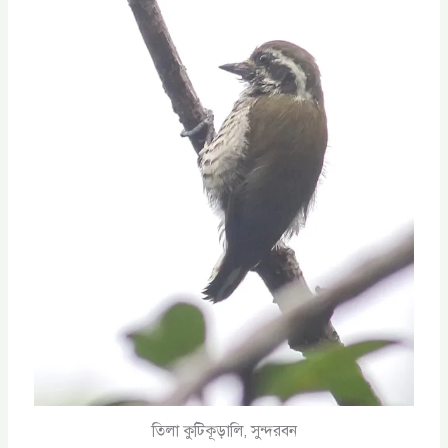
তিলা কুটিকূড়ালি, সুন্দরবন