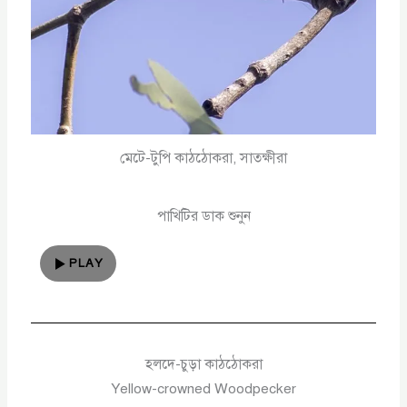
মেটে-টুপি কাঠঠোকরা, সাতক্ষীরা
পাখিটির ডাক শুনুন
PLAY
হলদে-চুড়া কাঠঠোকরা
Yellow-crowned Woodpecker