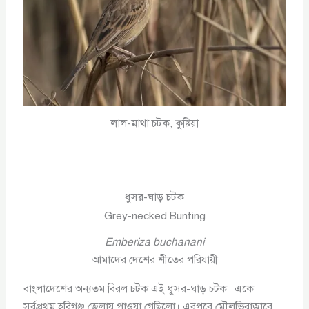
লাল-মাথা চটক, কুষ্টিয়া
ধুসর-ঘাড় চটক
Grey-necked Bunting
Emberiza buchanani
আমাদের দেশের শীতের পরিযায়ী
বাংলাদেশের অন্যতম বিরল চটক এই ধুসর-ঘাড় চটক। একে
সর্বপ্রথম হবিগঞ্জ জেলায় পাওয়া গেছিলো। এরপরে মৌলভিবাজারে