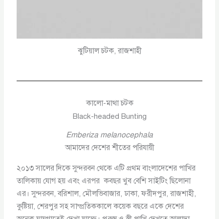
ঝুটিয়াল চটক, রাজশাহী
কালো-মাথা চটক
Black-headed Bunting
Emberiza melanocephala
আমাদের দেশের শীতের পরিযায়ী
২০১৩ সালের দিকে সুন্দরবন থেকে এটি প্রথম বাংলাদেশের পাখির
তালিকায় যোগ হয় এবং এরপর কবছর খুব বেশি সাইটিং ছিলোনা
এর। সুন্দরবন, বরিশাল, মৌলভিবাজার, ঢাকা, ফরীদপুর, রাজশাহী,
কুষ্টিয়া, শেরপুর সহ সাম্প্রতিককালে কয়েক বছরে একে দেশের
অনেক যায়গাতেই দেখা যাচ্ছে। পুরুষ ও স্ত্রী পাখি দেখতে আলাদা,