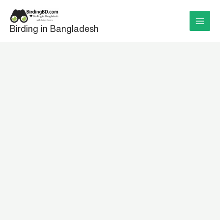
Skip
to
Birding in Bangladesh
content