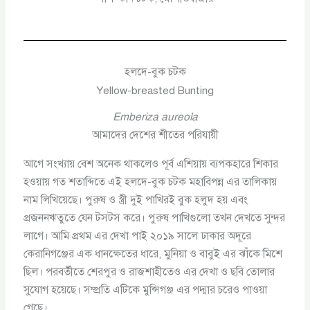
হলদে-বুক চটক
Yellow-breasted Bunting
Emberiza aureola
আমাদের দেশের শীতের পরিযায়ী
আগে সংখ্যায় বেশ অনেক থাকলেও পূর্ব এশিয়ায় ব্যপকহারে শিকার
হওয়ায় গত শতাব্দিতে এই হলদে-বুক চটক মহাবিপন্ন এর তালিকায়
নাম লিখিয়েছে। পুরুষ ও স্ত্রী দুই পাখিরই বুক হলুদ হয় এবং
প্রজননঋতুতে যেন টসটস করে। পুরুষ পাখিগুলো তখন দেখতে সুন্দর
লাগে। আমি প্রথম এর দেখা পাই ২০১৯ সালে ঢাকার অদূরে
কেরানিগঞ্জের এক ধানক্ষেতের ধারে, মুনিয়া ও বাবুই এর ঝাঁকে মিশে
ছিল। পরবর্তীতে শেরপুর ও রাজশাহীতেও এর দেখা ও ছবি তোলার
সুযোগ হয়েছে। সম্প্রতি এটিকে মুন্সিগঞ্জ এর পদ্মার চরেও পাওয়া
গেছে।