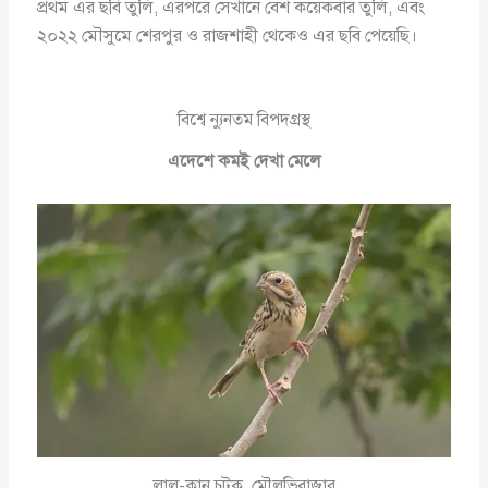
প্রথম এর ছবি তুলি, এরপরে সেখানে বেশ কয়েকবার তুলি, এবং
২০২২ মৌসুমে শেরপুর ও রাজশাহী থেকেও এর ছবি পেয়েছি।
বিশ্বে ন্যুনতম বিপদগ্রস্থ
এদেশে কমই দেখা মেলে
লাল-কান চটক, মৌলভিবাজার