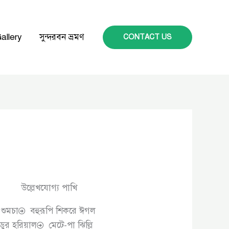
allery
সুন্দরবন ভ্রমণ
CONTACT US
উল্লেখযোগ্য পাখি
 শুমচা
বহুরূপি শিকরে ঈগল
াডুর হরিয়াল
মেটে-পা ঝিল্লি