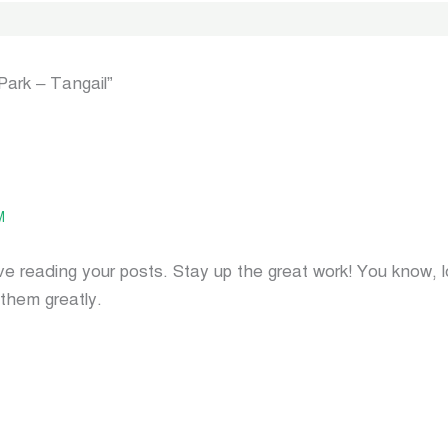
Park – Tangail”
M
ove reading your posts. Stay up the great work! You know, l
 them greatly.