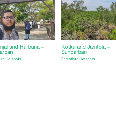
jal and Harbaria –
Kotka and Jamtola –
arban
Sundarban
ird Hotspots
Forestbird Hotspots