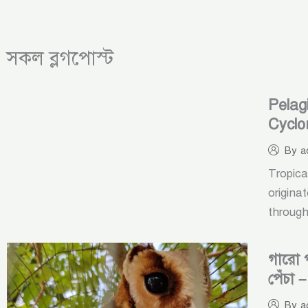
সকল ব্লগপোস্ট
Pelag
Cyclo
inclu
By
a
Tropica
origina
through
গারো প
পেঁচা 
By
a