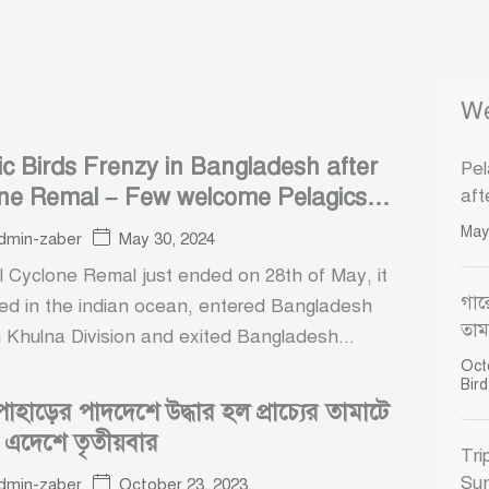
We
ic Birds Frenzy in Bangladesh after
Pel
ne Remal – Few welcome Pelagics
aft
Pel
ding a Country Record
May
May 30, 2024
dmin-zaber
l Cyclone Remal just ended on 28th of May, it
গার
ted in the indian ocean, entered Bangladesh
তাম
 Khulna Division and exited Bangladesh...
Oct
Bir
াহাড়ের পাদদেশে উদ্ধার হল প্রাচ্যের তামাটে
– এদেশে তৃতীয়বার
Tri
Sun
October 23, 2023
dmin-zaber