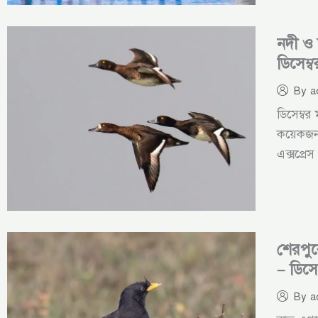
নদী ও 
ডিসেম্
By
a
ডিসেম্ব
কয়েকজন ফ
এক্সপ্রে
শেরপুর
– ডিসে
By
a