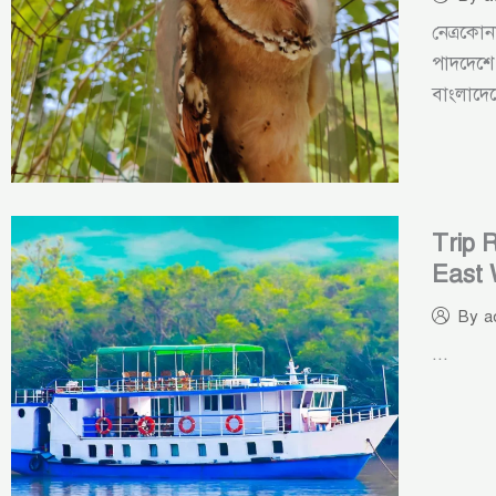
নেত্রকো
পাদদেশে 
বাংলাদেশ
Trip 
East 
By
a
...