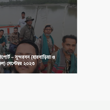
 রিপোর্ট – সুন্দরবন (হারবাড়িয়া ও
) সেপ্টেম্বর ২০২৩