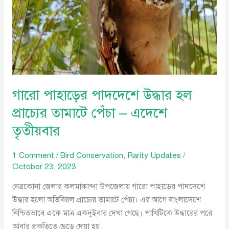
তামাটে
পেঁচা
–
এদেশে
তৃতীয়বার
গারো পাহাড়ের পাদদেশে উদ্ধার হল
প্রাচ্যের তামাটে পেঁচা – এদেশে
তৃতীয়বার
1 Comment
/
Bird Conservation
,
Rarity Updates
/
October 23, 2023
নেত্রকোনা জেলার কলমাকান্দা উপজেলায় গারো পাহাড়ের পাদদেশে
উদ্ধার হলো অতিবিরল প্রাচ্যের তামাটে পেঁচা। এর আগে বাংলাদেশে
নিশ্চিতভাবে একে মাত্র একদুইবার দেখা গেছে। পাখিটিকে উদ্ধারের পরে
আবার প্রকৃতিতে ছেড়ে দেয়া হয়।