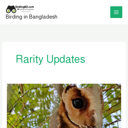
Skip
to
Birding in Bangladesh
content
Rarity Updates
গারো
পাহাড়ের
পাদদেশে
উদ্ধার
হল
প্রাচ্যের