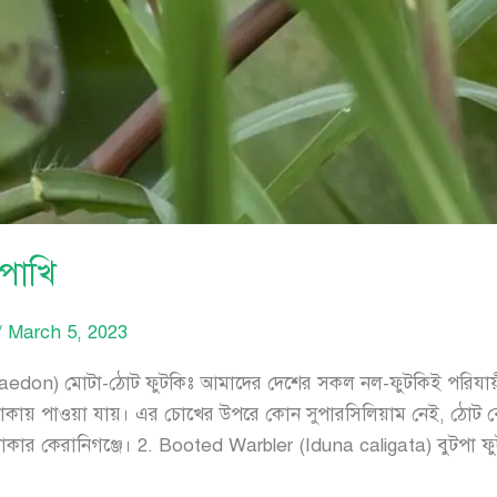
পাখি
/
March 5, 2023
 aedon) মোটা-ঠোট ফুটকিঃ আমাদের দেশের সকল নল-ফুটকিই পরিযায়ী।
 এলাকায় পাওয়া যায়। এর চোখের উপরে কোন সুপারসিলিয়াম নেই, ঠোট ব
ঢাকার কেরানিগঞ্জে। 2. Booted Warbler (Iduna caligata) বুটপা 