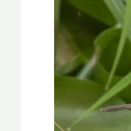
বাংলাদেশের
নল
ফুটকি
পাখি