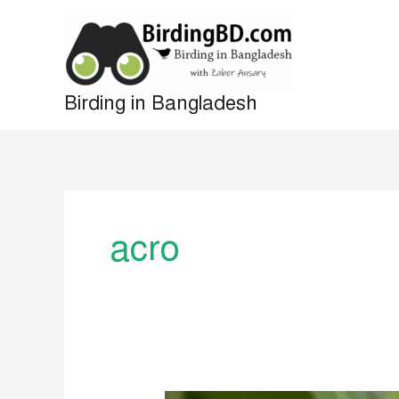
Skip
to
content
Birding in Bangladesh
acro