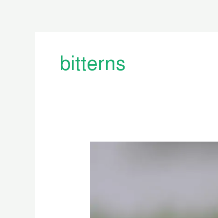
bitterns
বাংলাদেশের
বক,
বগলা
ও
কাস্তেচরা
পাখি