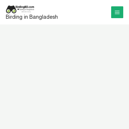
Skip
to
Birding in Bangladesh
content