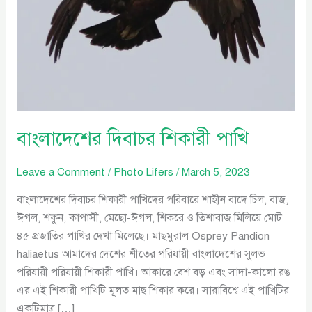
বাংলাদেশের দিবাচর শিকারী পাখি
Leave a Comment
/
Photo Lifers
/
March 5, 2023
বাংলাদেশের দিবাচর শিকারী পাখিদের পরিবারে শাহীন বাদে চিল, বাজ,
ঈগল, শকুন, কাপাসী, মেছো-ঈগল, শিকরে ও তিশাবাজ মিলিয়ে মোট
৪৫ প্রজাতির পাখির দেখা মিলেছে। মাছমুরাল Osprey Pandion
haliaetus আমাদের দেশের শীতের পরিযায়ী বাংলাদেশের সুলভ
পরিযায়ী পরিযায়ী শিকারী পাখি। আকারে বেশ বড় এবং সাদা-কালো রঙ
এর এই শিকারী পাখিটি মূলত মাছ শিকার করে। সারাবিশ্বে এই পাখিটির
একটিমাত্র […]