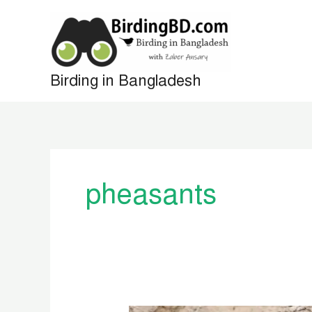
Skip
to
content
Birding in Bangladesh
pheasants