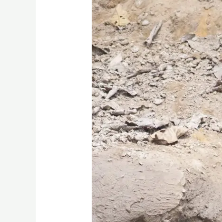
বাংলাদেশের
বুনো
তিতির,
মোরগ
ও
কোয়েল
পাখি