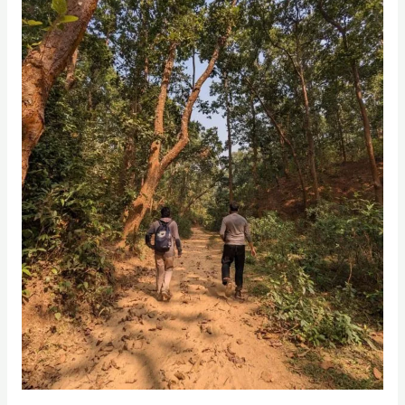
–
বিল
ও
পাহাড়ের
পাখি
(জানুয়ারী
২০২৩)