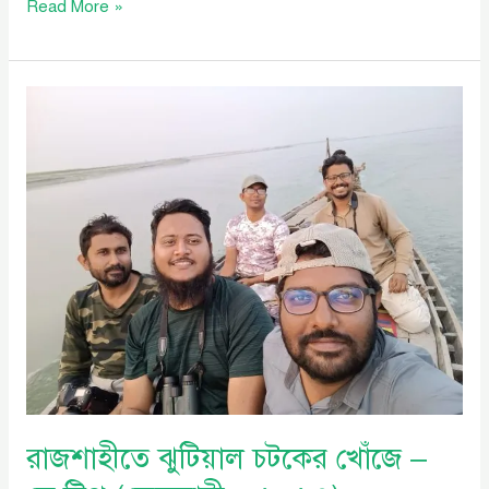
Read More »
রাজশাহীতে
ঝুটিয়াল
চটকের
খোঁজে
–
ডে
ট্রিপ
(ফেব্রুয়ারী
–
২০২৩)
রাজশাহীতে ঝুটিয়াল চটকের খোঁজে –