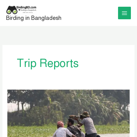
Skip
to
Birding in Bangladesh
content
Trip Reports
মুহুরী
প্রজেক্টে
একদিন
–
একটি
শিকারী